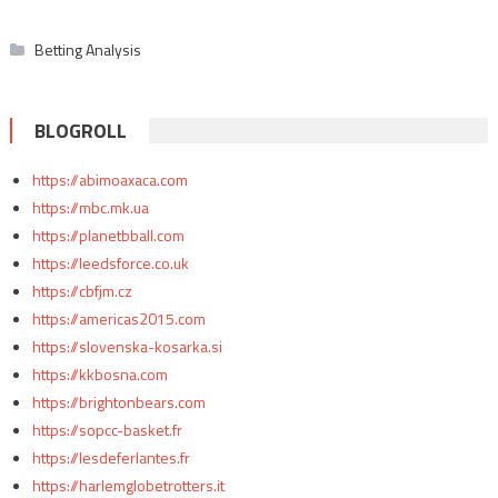
Betting Analysis
BLOGROLL
https://abimoaxaca.com
https://mbc.mk.ua
https://planetbball.com
https://leedsforce.co.uk
https://cbfjm.cz
https://americas2015.com
https://slovenska-kosarka.si
https://kkbosna.com
https://brightonbears.com
https://sopcc-basket.fr
https://lesdeferlantes.fr
https://harlemglobetrotters.it