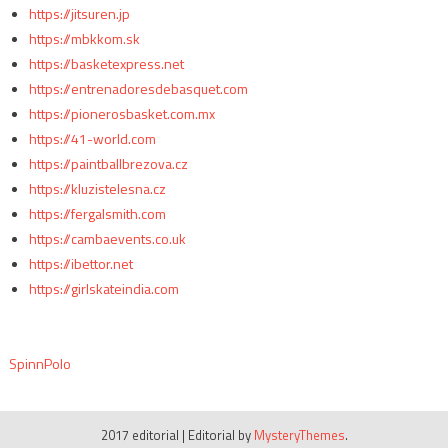
https://jitsuren.jp
https://mbkkom.sk
https://basketexpress.net
https://entrenadoresdebasquet.com
https://pionerosbasket.com.mx
https://41-world.com
https://paintballbrezova.cz
https://kluzistelesna.cz
https://fergalsmith.com
https://cambaevents.co.uk
https://ibettor.net
https://girlskateindia.com
SpinnPolo
2017 editorial
|
Editorial by
MysteryThemes
.