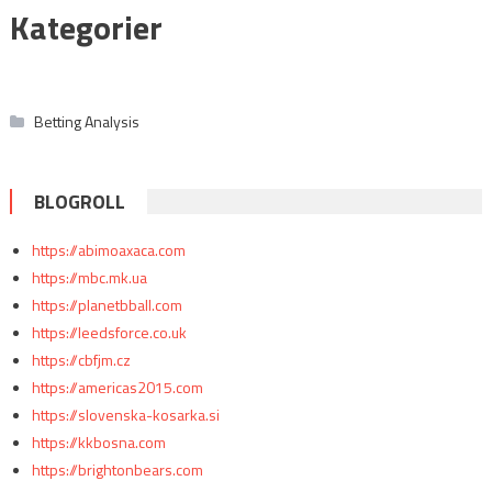
Kategorier
Betting Analysis
BLOGROLL
https://abimoaxaca.com
https://mbc.mk.ua
https://planetbball.com
https://leedsforce.co.uk
https://cbfjm.cz
https://americas2015.com
https://slovenska-kosarka.si
https://kkbosna.com
https://brightonbears.com