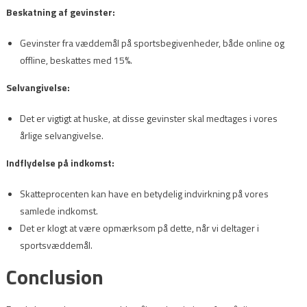
Beskatning af gevinster:
Gevinster fra væddemål på sportsbegivenheder, både online og
offline, beskattes med 15%.
Selvangivelse:
Det er vigtigt at huske, at disse gevinster skal medtages i vores
årlige selvangivelse.
Indflydelse på indkomst:
Skatteprocenten kan have en betydelig indvirkning på vores
samlede indkomst.
Det er klogt at være opmærksom på dette, når vi deltager i
sportsvæddemål.
Conclusion