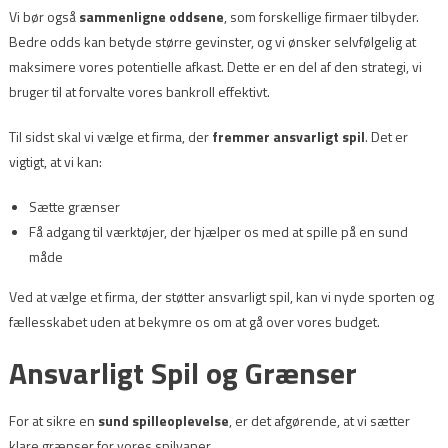
Vi bør også
sammenligne oddsene
, som forskellige firmaer tilbyder.
Bedre odds kan betyde større gevinster, og vi ønsker selvfølgelig at
maksimere vores potentielle afkast. Dette er en del af den strategi, vi
bruger til at forvalte vores bankroll effektivt.
Til sidst skal vi vælge et firma, der
fremmer ansvarligt spil
. Det er
vigtigt, at vi kan:
Sætte grænser
Få adgang til værktøjer, der hjælper os med at spille på en sund
måde
Ved at vælge et firma, der støtter ansvarligt spil, kan vi nyde sporten og
fællesskabet uden at bekymre os om at gå over vores budget.
Ansvarligt Spil og Grænser
For at sikre en
sund spilleoplevelse
, er det afgørende, at vi sætter
klare grænser for vores spilvaner.