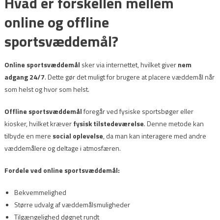
Hvad er forskellen mellem
online og offline
sportsvæddemål?
Online sportsvæddemål
sker via internettet, hvilket giver
nem
adgang 24/7
. Dette gør det muligt for brugere at placere væddemål når
som helst og hvor som helst.
Offline sportsvæddemål
foregår ved fysiske sportsbøger eller
kiosker, hvilket kræver
fysisk tilstedeværelse
. Denne metode kan
tilbyde en mere
social oplevelse
, da man kan interagere med andre
væddemålere og deltage i atmosfæren.
Fordele ved online sportsvæddemål:
Bekvemmelighed
Større udvalg af væddemålsmuligheder
Tilgængelighed døgnet rundt