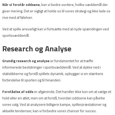
Når vi forstår oddsene
, kan vi bedre vurdere, hvilke væddemål der
giver mening. Det er vigtigt at holde os til vores strategi og ikke lade os
rive med af følelser.
Ved at spille ansvarligt kan vi fortsætte med at nyde spændingen ved
sportsvæddemål.
Research og Analyse
Grundig research og analyse
er fundamentet for at træffe
informerede beslutninger i sportsvæddemål. Ved at dykke ned i
statistikkerne og forstå spillets dynamik, opbygger vi en stærkere
forbindelse til sporten og til hinanden.
Forståelse af odds
er afgørende. Det handler ikke kun om at vælge et
hold eller en atlet, men om at forstå, hvordan oddsene kan påvirke
vores valg. Ved at analysere tidligere kampe, spillerpræstationer og
aktuelle tendenser, kan vi forbedre vores chancer for succes.