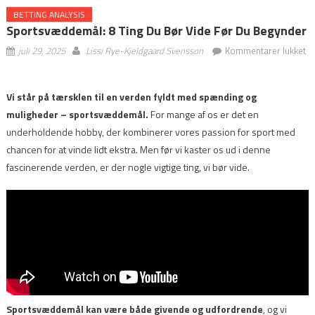
BETTING ANALYSIS
Sportsvæddemål: 8 Ting Du Bør Vide Før Du Begynder
juli 29, 2025
Lissi Rye-Kjeldgaard Svensson
Kommentarer lukket
til
Sportsvæddemål:
Vi står på tærsklen til en verden fyldt med spænding og
8
muligheder – sportsvæddemål.
For mange af os er det en
ting
du
underholdende hobby, der kombinerer vores passion for sport med
bør
chancen for at vinde lidt ekstra. Men før vi kaster os ud i denne
vide
fascinerende verden, er der nogle vigtige ting, vi bør vide.
før
du
begynder
Sportsvæddemål kan være både givende og udfordrende
, og vi