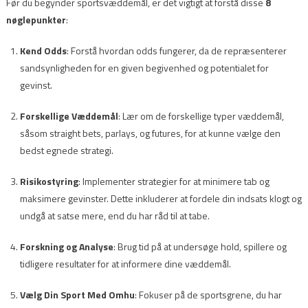
Før du begynder sportsvæddemål, er det vigtigt at forstå disse
8
nøglepunkter
:
Kend Odds
: Forstå hvordan odds fungerer, da de repræsenterer
sandsynligheden for en given begivenhed og potentialet for
gevinst.
Forskellige Væddemål
: Lær om de forskellige typer væddemål,
såsom straight bets, parlays, og futures, for at kunne vælge den
bedst egnede strategi.
Risikostyring
: Implementer strategier for at minimere tab og
maksimere gevinster. Dette inkluderer at fordele din indsats klogt og
undgå at satse mere, end du har råd til at tabe.
Forskning og Analyse
: Brug tid på at undersøge hold, spillere og
tidligere resultater for at informere dine væddemål.
Vælg Din Sport Med Omhu
: Fokuser på de sportsgrene, du har