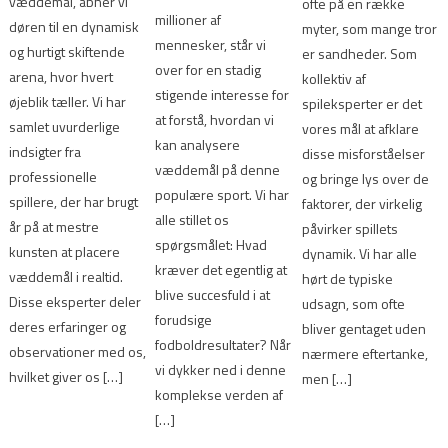
væddemål, åbner vi
ofte på en række
millioner af
døren til en dynamisk
myter, som mange tror
mennesker, står vi
og hurtigt skiftende
er sandheder. Som
over for en stadig
arena, hvor hvert
kollektiv af
stigende interesse for
øjeblik tæller. Vi har
spileksperter er det
at forstå, hvordan vi
samlet uvurderlige
vores mål at afklare
kan analysere
indsigter fra
disse misforståelser
væddemål på denne
professionelle
og bringe lys over de
populære sport. Vi har
spillere, der har brugt
faktorer, der virkelig
alle stillet os
år på at mestre
påvirker spillets
spørgsmålet: Hvad
kunsten at placere
dynamik. Vi har alle
kræver det egentlig at
væddemål i realtid.
hørt de typiske
blive succesfuld i at
Disse eksperter deler
udsagn, som ofte
forudsige
deres erfaringer og
bliver gentaget uden
fodboldresultater? Når
observationer med os,
nærmere eftertanke,
vi dykker ned i denne
hvilket giver os […]
men […]
komplekse verden af
[…]