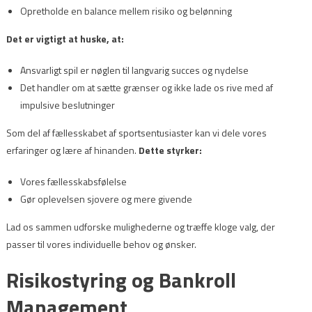
Opretholde en balance mellem risiko og belønning
Det er vigtigt at huske, at:
Ansvarligt spil er nøglen til langvarig succes og nydelse
Det handler om at sætte grænser og ikke lade os rive med af
impulsive beslutninger
Som del af fællesskabet af sportsentusiaster kan vi dele vores
erfaringer og lære af hinanden.
Dette styrker:
Vores fællesskabsfølelse
Gør oplevelsen sjovere og mere givende
Lad os sammen udforske mulighederne og træffe kloge valg, der
passer til vores individuelle behov og ønsker.
Risikostyring og Bankroll
Management