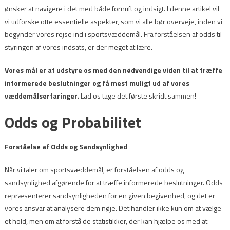
ønsker at navigere i det med både fornuft og indsigt. I denne artikel vil
vi udforske otte essentielle aspekter, som vi alle bør overveje, inden vi
begynder vores rejse ind i sportsvæddemål. Fra forståelsen af odds til
styringen af vores indsats, er der meget at lære.
Vores mål er at udstyre os med den nødvendige viden til at træffe
informerede beslutninger og få mest muligt ud af vores
væddemålserfaringer.
Lad os tage det første skridt sammen!
Odds og Probabilitet
Forståelse af Odds og Sandsynlighed
Når vi taler om sportsvæddemål, er forståelsen af odds og
sandsynlighed afgørende for at træffe informerede beslutninger. Odds
repræsenterer sandsynligheden for en given begivenhed, og det er
vores ansvar at analysere dem nøje. Det handler ikke kun om at vælge
et hold, men om at forstå de statistikker, der kan hjælpe os med at