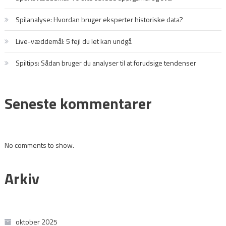
Spilanalyse: Hvordan bruger eksperter historiske data?
Live-væddemål: 5 fejl du let kan undgå
Spiltips: Sådan bruger du analyser til at forudsige tendenser
Seneste kommentarer
No comments to show.
Arkiv
oktober 2025