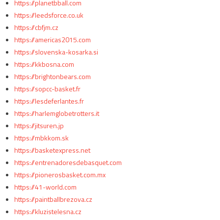
https://planetbball.com
https://leedsforce.co.uk
https://cbfjm.cz
https://americas2015.com
https://slovenska-kosarka.si
https://kkbosna.com
https://brightonbears.com
https://sopcc-basket.fr
https://lesdeferlantes.fr
https://harlemglobetrotters.it
https://jitsuren.jp
https://mbkkom.sk
https://basketexpress.net
https://entrenadoresdebasquet.com
https://pionerosbasket.com.mx
https://41-world.com
https://paintballbrezova.cz
https://kluzistelesna.cz