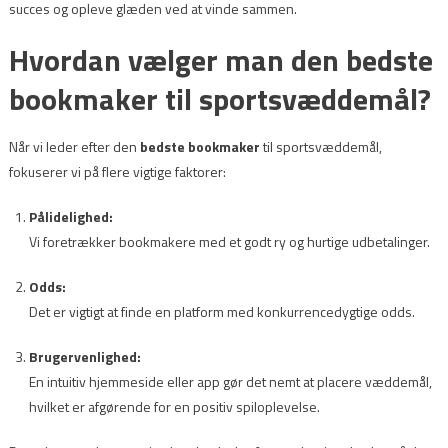
succes og opleve glæden ved at vinde sammen.
Hvordan vælger man den bedste
bookmaker til sportsvæddemål?
Når vi leder efter den
bedste bookmaker
til sportsvæddemål,
fokuserer vi på flere vigtige faktorer:
Pålidelighed:
Vi foretrækker bookmakere med et godt ry og hurtige udbetalinger.
Odds:
Det er vigtigt at finde en platform med konkurrencedygtige odds.
Brugervenlighed:
En intuitiv hjemmeside eller app gør det nemt at placere væddemål,
hvilket er afgørende for en positiv spiloplevelse.