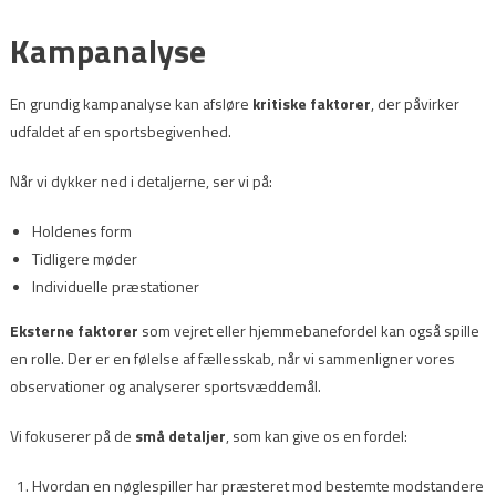
Kampanalyse
En grundig kampanalyse kan afsløre
kritiske faktorer
, der påvirker
udfaldet af en sportsbegivenhed.
Når vi dykker ned i detaljerne, ser vi på:
Holdenes form
Tidligere møder
Individuelle præstationer
Eksterne faktorer
som vejret eller hjemmebanefordel kan også spille
en rolle. Der er en følelse af fællesskab, når vi sammenligner vores
observationer og analyserer sportsvæddemål.
Vi fokuserer på de
små detaljer
, som kan give os en fordel:
Hvordan en nøglespiller har præsteret mod bestemte modstandere