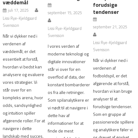
væddemål
forudsige
juli 17, 2025
tendenser
september 15, 2025
Lissi Rye-Kjeldgaard
Svensson
september 21, 2025
Lissi Rye-Kjeldgaard
Svensson
Når vi dykker ned i
Lissi Rye-Kjeldgaard
verdenen af
I vores verden af
Svensson
væddemål, er det
moderne teknologi og
essentielt at forstå,
Når vi dykker ned i
digitale innovationer
hvordan vi bedst kan
verdenen af
står vi over for en
analysere og evaluere
fodboldspil, er det
overflod af data, der
vores strategier. Vi
afgørende at forstå,
konstant bombarderer
står over for en
hvordan vi kan bruge
os fra alle retninger.
kompleks arena, hvor
analyser til at
Som spilanalytikere er
odds, sandsynlighed
forudsige tendenser.
vi nødt til at navigere i
og intuition spiller
Som en gruppe af
dette hav af
afgørende roller. For at
passionerede spillere
informationer for at
navigere i dette
og analytikere føler vi
finde de mest
landskab med succes,
os drevet af ønsket