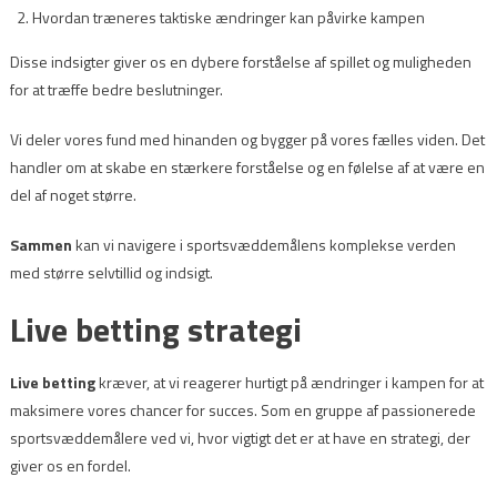
Hvordan træneres taktiske ændringer kan påvirke kampen
Disse indsigter giver os en dybere forståelse af spillet og muligheden
for at træffe bedre beslutninger.
Vi deler vores fund med hinanden og bygger på vores fælles viden. Det
handler om at skabe en stærkere forståelse og en følelse af at være en
del af noget større.
Sammen
kan vi navigere i sportsvæddemålens komplekse verden
med større selvtillid og indsigt.
Live betting strategi
Live betting
kræver, at vi reagerer hurtigt på ændringer i kampen for at
maksimere vores chancer for succes. Som en gruppe af passionerede
sportsvæddemålere ved vi, hvor vigtigt det er at have en strategi, der
giver os en fordel.