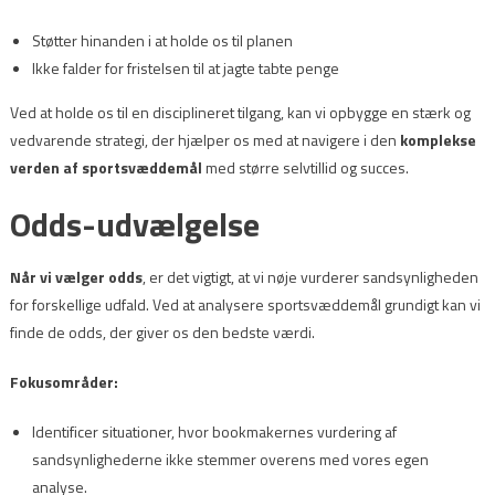
Støtter hinanden i at holde os til planen
Ikke falder for fristelsen til at jagte tabte penge
Ved at holde os til en disciplineret tilgang, kan vi opbygge en stærk og
vedvarende strategi, der hjælper os med at navigere i den
komplekse
verden af sportsvæddemål
med større selvtillid og succes.
Odds-udvælgelse
Når vi vælger odds
, er det vigtigt, at vi nøje vurderer sandsynligheden
for forskellige udfald. Ved at analysere sportsvæddemål grundigt kan vi
finde de odds, der giver os den bedste værdi.
Fokusområder:
Identificer situationer, hvor bookmakernes vurdering af
sandsynlighederne ikke stemmer overens med vores egen
analyse.