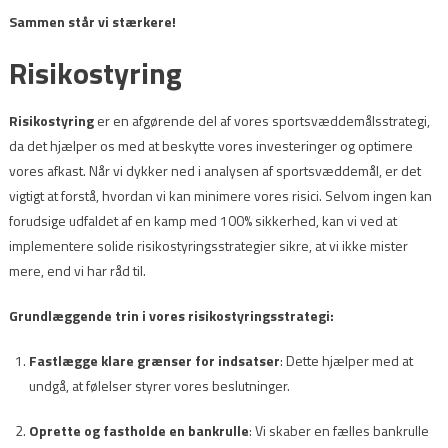
Sammen står vi stærkere!
Risikostyring
Risikostyring
er en afgørende del af vores sportsvæddemålsstrategi,
da det hjælper os med at beskytte vores investeringer og optimere
vores afkast. Når vi dykker ned i analysen af sportsvæddemål, er det
vigtigt at forstå, hvordan vi kan minimere vores risici. Selvom ingen kan
forudsige udfaldet af en kamp med 100% sikkerhed, kan vi ved at
implementere solide risikostyringsstrategier sikre, at vi ikke mister
mere, end vi har råd til.
Grundlæggende trin i vores risikostyringsstrategi:
Fastlægge klare grænser for indsatser
: Dette hjælper med at
undgå, at følelser styrer vores beslutninger.
Oprette og fastholde en bankrulle
: Vi skaber en fælles bankrulle