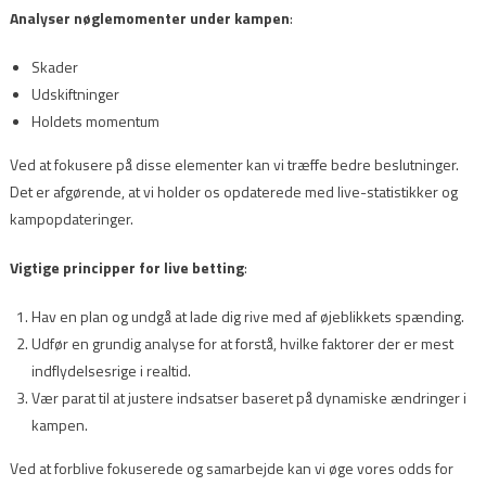
Analyser nøglemomenter under kampen
:
Skader
Udskiftninger
Holdets momentum
Ved at fokusere på disse elementer kan vi træffe bedre beslutninger.
Det er afgørende, at vi holder os opdaterede med live-statistikker og
kampopdateringer.
Vigtige principper for live betting
:
Hav en plan og undgå at lade dig rive med af øjeblikkets spænding.
Udfør en grundig analyse for at forstå, hvilke faktorer der er mest
indflydelsesrige i realtid.
Vær parat til at justere indsatser baseret på dynamiske ændringer i
kampen.
Ved at forblive fokuserede og samarbejde kan vi øge vores odds for