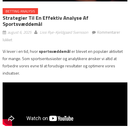
BETTING ANALYSIS
Strategier Til En Effektiv Analyse Af
Sportsvæddemål
august 6, 2025
Lissi Rye-Kjeldgaard Svensson
Kommentarer
til
lukket
Strategier
Vi lever i en tid, hvor
sportsvæddemål
er blevet en populær aktivitet
til
for mange. Som sportsentusiaster og analytikere ønsker vi altid at
en
forbedre vores evne til at forudsige resultater og optimere vores
effektiv
analyse
indsatser.
af
sportsvæddemål