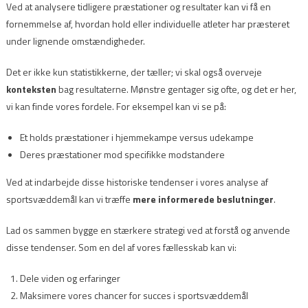
Ved at analysere tidligere præstationer og resultater kan vi få en
fornemmelse af, hvordan hold eller individuelle atleter har præsteret
under lignende omstændigheder.
Det er ikke kun statistikkerne, der tæller; vi skal også overveje
konteksten
bag resultaterne. Mønstre gentager sig ofte, og det er her,
vi kan finde vores fordele. For eksempel kan vi se på:
Et holds præstationer i hjemmekampe versus udekampe
Deres præstationer mod specifikke modstandere
Ved at indarbejde disse historiske tendenser i vores analyse af
sportsvæddemål kan vi træffe
mere informerede beslutninger
.
Lad os sammen bygge en stærkere strategi ved at forstå og anvende
disse tendenser. Som en del af vores fællesskab kan vi:
Dele viden og erfaringer
Maksimere vores chancer for succes i sportsvæddemål