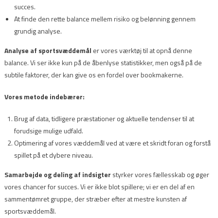
succes.
At finde den rette balance mellem risiko og belønning gennem
grundig analyse.
Analyse af sportsvæddemål
er vores værktøj til at opnå denne
balance. Vi ser ikke kun på de åbenlyse statistikker, men også på de
subtile faktorer, der kan give os en fordel over bookmakerne.
Vores metode indebærer:
Brug af data, tidligere præstationer og aktuelle tendenser til at
forudsige mulige udfald.
Optimering af vores væddemål ved at være et skridt foran og forstå
spillet på et dybere niveau.
Samarbejde og deling af indsigter
styrker vores fællesskab og øger
vores chancer for succes. Vi er ikke blot spillere; vi er en del af en
sammentømret gruppe, der stræber efter at mestre kunsten af
sportsvæddemål.