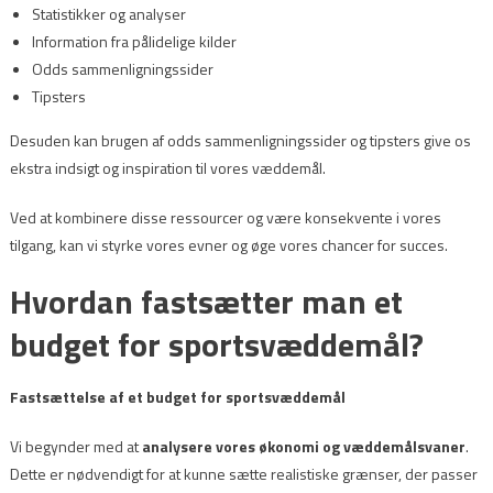
Statistikker og analyser
Information fra pålidelige kilder
Odds sammenligningssider
Tipsters
Desuden kan brugen af odds sammenligningssider og tipsters give os
ekstra indsigt og inspiration til vores væddemål.
Ved at kombinere disse ressourcer og være konsekvente i vores
tilgang, kan vi styrke vores evner og øge vores chancer for succes.
Hvordan fastsætter man et
budget for sportsvæddemål?
Fastsættelse af et budget for sportsvæddemål
Vi begynder med at
analysere vores økonomi og væddemålsvaner
.
Dette er nødvendigt for at kunne sætte realistiske grænser, der passer